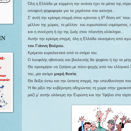
Όλη η Ελλάδα με κομμένη την ανάσα έχει τα μάτια της στρ
αποψινή ψηφοφορία για τα χαράτσια στα ακίνητα...
η
Σ’ αυτή την κρίσιμη στιγμή όπου κρίνεται η 6
δόση απ’ τους 
μέλλον της χώρας, το μέλλον
του ευρωπαϊκού νομίσματος, 
και η συνέχιση ή όχι της ζωής στον πλανήτη ολόκληρο...
ΕΝ
Αυτήν την κρίσιμη στιγμή, όλη η Ελλάδα σκασμένη από αγω
του Γιάννη Βούρου.
Κρέμεται κυριολεκτικά από το στόμα του.
Ο λαοφιλής ηθοποιός και βουλευτής θα ψηφίσει ή όχι τα μέτ
Θα προτιμήσει να ζητήσει με πόνο ψυχής από τον ελληνικό
του, μια ακόμα
μικρή θυσία
;
Θα δείξει έστω και την ύστατη στιγμή, την υπευθυνότητα που
Ή θα ρίξει την κυβέρνηση οδηγώντας τη χώρα στην χρεοκοπ
μαζί μ’ αυτήν ολάκερη την Ευρώπη και την Υφήλιο στα τάρτ