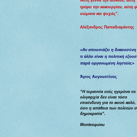
Αύτη γεννά την αδικίαν, αύτη
τρέφει την κακουργίαν, αύτη 
σώματα και ψυχάς".
Αλέξανδρος Παπαδιαμάντης
«Αν απουσιάζει η δικαιοσύνη
τι άλλο είναι η πολιτική εξουσ
παρά οργανωμένη ληστεία;»
Άγιος Αυγουστίνος
“Η τυραννία ενός ηγεμόνα σε
ολιγαρχία δεν είναι τόσο
επικίνδυνη για το κοινό καλό,
όσο η απάθεια των πολιτών σ
δημοκρατία”.
Montesquieu