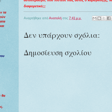
αυτοσεβασμό, που πίστευε πως αυτός ο καραγκιόζης, θα
διαφορετικό;;;
ν τα
τούν
Αναρτήθηκε από
Ανατολή
στις
7:41 μ.μ.
ματα
και
Δεν υπάρχουν σχόλια:
Δημοσίευση σχολίου
του
ι θα
ς.