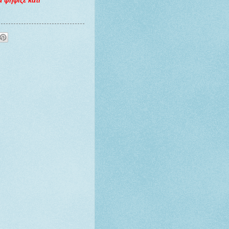
 ψήφιζε κάτι