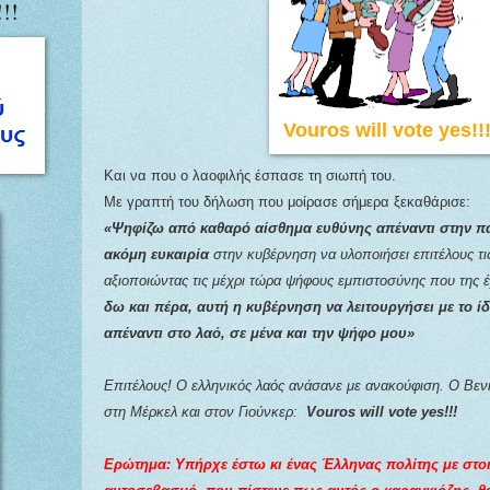
!!
Vouros will vote yes!!
Και να που ο λαοφιλής έσπασε τη σιωπή του.
Με γραπτή του δήλωση που μοίρασε σήμερα ξεκαθάρισε:
«Ψηφίζω από καθαρό αίσθημα ευθύνης απέναντι στην π
ακόμη ευκαιρία
στην κυβέρνηση να υλοποιήσει επιτέλους τ
αξιοποιώντας τις μέχρι τώρα ψήφους εμπιστοσύνης που της
δω και πέρα, αυτή η κυβέρνηση να λειτουργήσει με το ί
απέναντι στο λαό, σε μένα και την ψήφο μου»
Επιτέλους! Ο ελληνικός λαός ανάσανε με ανακούφιση. Ο Βενιζ
στη Μέρκελ και στον Γιούνκερ:
Vouros
will
vote
yes
!!!
Ερώτημα: Υπήρχε έστω κι ένας Έλληνας πολίτης με στο