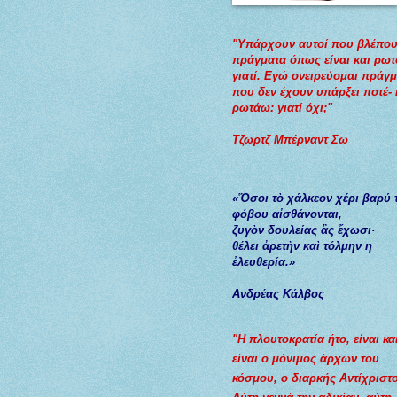
"Υπάρχουν αυτοί που βλέπου
πράγματα όπως είναι και ρω
γιατί. Εγώ ονειρεύομαι πράγ
που δεν έχουν υπάρξει ποτέ- 
ρωτάω: γιατί όχι;"
Τζωρτζ Μπέρναντ Σω
«Ὅσοι τὸ χάλκεον χέρι βαρύ 
φόβου αἰσθάνονται,
ζυγὸν
δουλείας
ἂς
ἔχωσι
·
θέλει
ἀρετὴν
καὶ
τόλμην
η
ἐλευθερία
.»
Ανδρέας Κάλβος
"Η πλουτοκρατία ήτο, είναι κα
είναι ο μόνιμος άρχων του
κόσμου, ο διαρκής Αντίχριστο