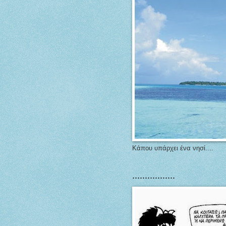
Κάπου υπάρχει ένα νησί....
.................