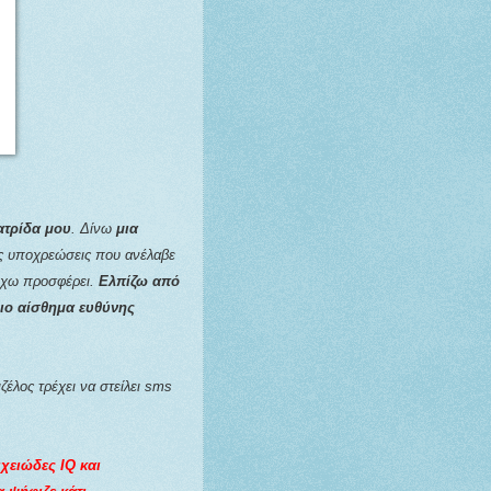
!
ατρίδα μου
. Δίνω
μια
ις υποχρεώσεις που ανέλαβε
 έχω προσφέρει.
Ελπίζω από
διο αίσθημα ευθύνης
έλος τρέχει να στείλει
sms
ιχειώδες
IQ
και