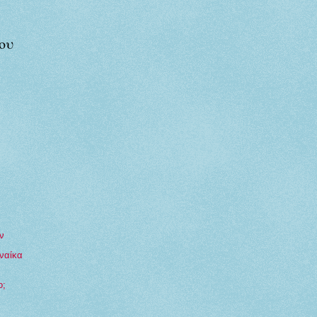
ου
ν
υναίκα
ο;