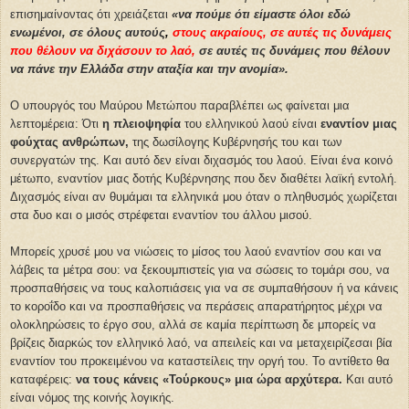
επισημαίνοντας ότι χρειάζεται
«να πούμε ότι είμαστε όλοι εδώ
ενωμένοι, σε όλους αυτούς
,
στους ακραίους, σε αυτές τις δυνάμεις
που θέλουν να διχάσουν το λαό,
σε αυτές τις δυνάμεις που θέλουν
να πάνε την Ελλάδα στην αταξία και την ανομία».
Ο υπουργός του Μαύρου Μετώπου παραβλέπει ως φαίνεται μια
λεπτομέρεια: Ότι
η πλειοψηφία
του ελληνικού λαού είναι
εναντίον μιας
φούχτας ανθρώπων,
της δωσίλογης Κυβέρνησής του και των
συνεργατών της. Και αυτό δεν είναι διχασμός του λαού. Είναι ένα κοινό
μέτωπο, εναντίον μιας δοτής Κυβέρνησης που δεν διαθέτει λαϊκή εντολή.
Διχασμός είναι αν θυμάμαι τα ελληνικά μου όταν ο πληθυσμός χωρίζεται
στα δυο και ο μισός στρέφεται εναντίον του άλλου μισού.
Μπορείς χρυσέ μου να νιώσεις το μίσος του λαού εναντίον σου και να
λάβεις τα μέτρα σου: να ξεκουμπιστείς για να σώσεις το τομάρι σου, να
προσπαθήσεις να τους καλοπιάσεις για να σε συμπαθήσουν ή να κάνεις
το κοροΐδο και να προσπαθήσεις να περάσεις απαρατήρητος μέχρι να
ολοκληρώσεις το έργο σου, αλλά σε καμία περίπτωση δε μπορείς να
βρίζεις διαρκώς τον ελληνικό λαό, να απειλείς και να μεταχειρίζεσαι βία
εναντίον του προκειμένου να καταστείλεις την οργή του. Το αντίθετο θα
καταφέρεις:
να τους κάνεις «Τούρκους» μια ώρα αρχύτερα.
Και αυτό
είναι νόμος της κοινής λογικής.