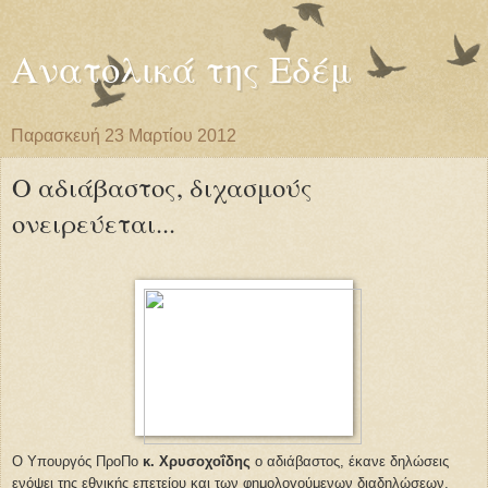
Ανατολικά της Εδέμ
Παρασκευή 23 Μαρτίου 2012
Ο αδιάβαστος, διχασμούς
ονειρεύεται...
Ο Υπουργός ΠροΠο
κ. Χρυσοχοΐδης
ο αδιάβαστος, έκανε δηλώσεις
ενόψει της εθνικής επετείου και των φημολογούμενων διαδηλώσεων,