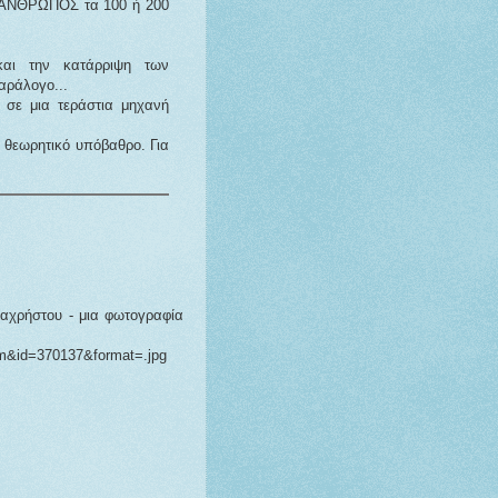
ς ΑΝΘΡΩΠΟΣ τα 100 ή 200
αι την κατάρριψη των
αράλογο...
σε μια τεράστια μηχανή
- θεωρητικό υπόβαθρο. Για
αχρήστου - μια φωτογραφία
um&id=370137&format=.jpg