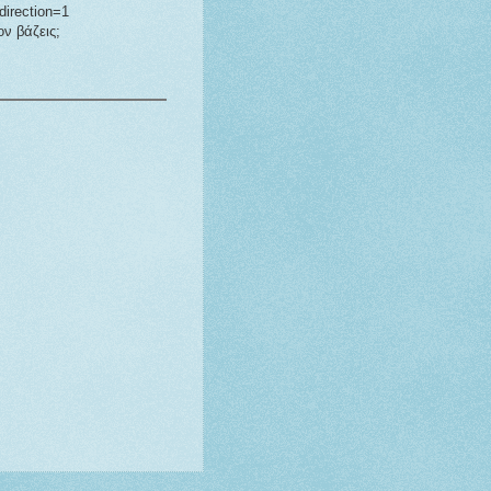
irection=1
ον βάζεις;