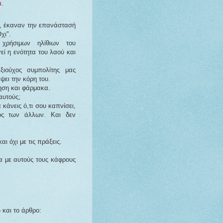
μ.
ς, έκαναν την επανάστασή
χι".
 χρήσιμων ηλίθιων του
εί η ενότητα του λαού και
ξιούχος συμπολίτης μας
ψει την κόρη του.
ηση και φάρμακα.
 αυτούς;
κάνεις ό,τι σου καπνίσει,
ος των άλλων. Και δεν
αι όχι με τις πράξεις.
α με αυτούς τους κάφρους
και το άρθρο: