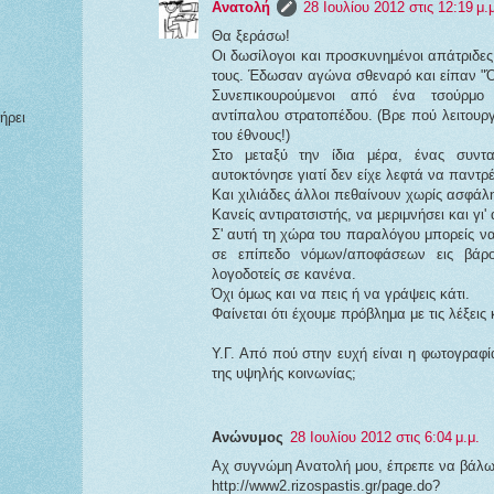
Ανατολή
28 Ιουλίου 2012 στις 12:19 μ.
Θα ξεράσω!
Οι δωσίλογοι και προσκυνημένοι απάτριδε
τους. Έδωσαν αγώνα σθεναρό και είπαν "Ό
Συνεπικουρούμενοι από ένα τσούρμο
αντίπαλου στρατοπέδου. (Βρε πού λειτουργ
ήρει
του έθνους!)
Στο μεταξύ την ίδια μέρα, ένας συντα
αυτοκτόνησε γιατί δεν είχε λεφτά να παντρέ
Και χιλιάδες άλλοι πεθαίνουν χωρίς ασφάλ
Κανείς αντιρατσιστής, να μεριμνήσει και γι'
Σ' αυτή τη χώρα του παραλόγου μπορείς να 
σε επίπεδο νόμων/αποφάσεων εις βάρ
λογοδοτείς σε κανένα.
Όχι όμως και να πεις ή να γράψεις κάτι.
Φαίνεται ότι έχουμε πρόβλημα με τις λέξεις κ
Υ.Γ. Από πού στην ευχή είναι η φωτογραφί
της υψηλής κοινωνίας;
Ανώνυμος
28 Ιουλίου 2012 στις 6:04 μ.μ.
Αχ συγνώμη Ανατολή μου, έπρεπε να βάλω 
http://www2.rizospastis.gr/page.do?