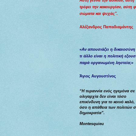
Αύτη γεννά την αδικίαν, αύτη
τρέφει την κακουργίαν, αύτη 
σώματα και ψυχάς".
Αλέξανδρος Παπαδιαμάντης
«Αν απουσιάζει η δικαιοσύνη
τι άλλο είναι η πολιτική εξουσ
παρά οργανωμένη ληστεία;»
Άγιος Αυγουστίνος
“Η τυραννία ενός ηγεμόνα σε
ολιγαρχία δεν είναι τόσο
επικίνδυνη για το κοινό καλό,
όσο η απάθεια των πολιτών σ
δημοκρατία”.
Montesquieu