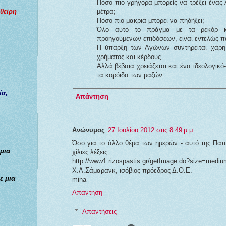
Πόσο πιο γρήγορα μπορείς να τρέξει ένα
φθείρη
μέτρα;
Πόσο πιο μακριά μπορεί να πηδήξει;
Όλο αυτό το πράγμα με τα ρεκόρ κ
προηγούμενων επιδόσεων, είναι εντελώς π
Η ύπαρξη των Αγώνων συντηρείται χάρη 
χρήματος και κέρδους.
Αλλά βέβαια χρειάζεται και ένα ιδεολογικό
τα κορόιδα των μαζών...
ία,
Απάντηση
Ανώνυμος
27 Ιουλίου 2012 στις 8:49 μ.μ.
Όσο για το άλλο θέμα των ημερών - αυτό της Παπ
 μια
χίλιες λέξεις:
http://www1.rizospastis.gr/getImage.do?size=medi
Χ.Α.Σάμαρανκ, ισόβιος πρόεδρος Δ.Ο.Ε.
ε μια
mina
Απάντηση
Απαντήσεις