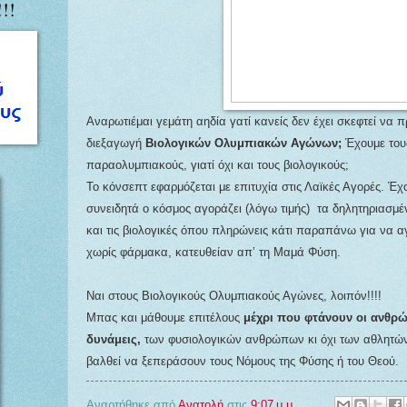
!!
Αναρωτιέμαι γεμάτη αηδία γατί κανείς δεν έχει σκεφτεί να 
διεξαγωγή
Βιολογικών Ολυμπιακών Αγώνων;
Έχουμε τους
παραολυμπιακούς, γιατί όχι και τους βιολογικούς;
Το κόνσεπτ εφαρμόζεται με επιτυχία στις Λαϊκές Αγορές. Έχ
συνειδητά ο κόσμος αγοράζει (λόγω τιμής)
τα δηλητηριασμέ
και τις βιολογικές όπου πληρώνεις κάτι παραπάνω για να α
χωρίς φάρμακα, κατευθείαν απ’ τη Μαμά Φύση.
Ναι στους Βιολογικούς Ολυμπιακούς Αγώνες, λοιπόν!!!!
Μπας και μάθουμε επιτέλους
μέχρι που φτάνουν οι ανθρ
δυνάμεις,
των φυσιολογικών ανθρώπων κι όχι των αθλητών
βαλθεί να ξεπεράσουν τους Νόμους της Φύσης ή του Θεού.
Αναρτήθηκε από
Ανατολή
στις
9:07 μ.μ.