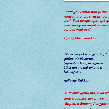
"Υπάρχουν αυτοί που βλέπου
πράγματα όπως είναι και ρω
γιατί. Εγώ ονειρεύομαι πράγ
που δεν έχουν υπάρξει ποτέ- 
ρωτάω: γιατί όχι;"
Τζωρτζ Μπέρναντ Σω
«Ὅσοι τὸ χάλκεον χέρι βαρύ 
φόβου αἰσθάνονται,
ζυγὸν
δουλείας
ἂς
ἔχωσι
·
θέλει
ἀρετὴν
καὶ
τόλμην
η
ἐλευθερία
.»
Ανδρέας Κάλβος
"Η πλουτοκρατία ήτο, είναι κα
είναι ο μόνιμος άρχων του
κόσμου, ο διαρκής Αντίχριστο