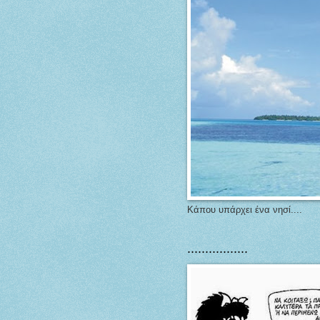
Κάπου υπάρχει ένα νησί....
.................