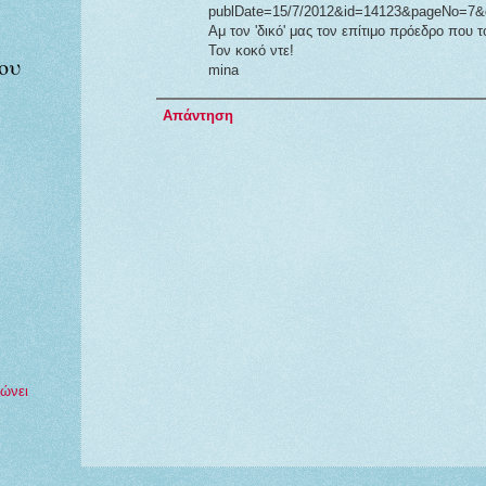
publDate=15/7/2012&id=14123&pageNo=7&d
Αμ τον 'δικό' μας τον επίτιμο πρόεδρο που τ
Τον κοκό ντε!
ου
mina
Απάντηση
ώνει