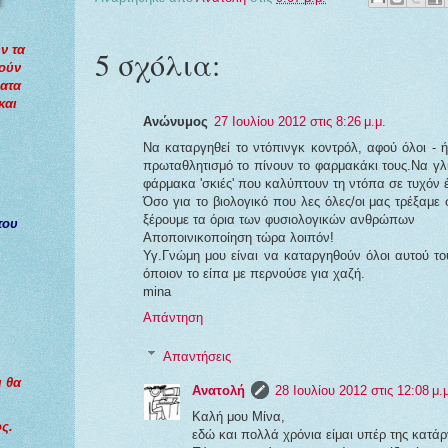
ν τα
5 σχόλια:
τούν
ματα
και
Ανώνυμος
27 Ιουλίου 2012 στις 8:26 μ.μ.
Να καταργηθεί το ντόπινγκ κοντρόλ, αφού όλοι - ή
πρωταθλητισμό το πίνουν το φαρμακάκι τους.Να γλ
φάρμακα 'σκιές' που καλύπτουν τη ντόπα σε τυχόν 
Όσο για το βιολογικό που λες όλες/οι μας τρέξαμε
ξέρουμε τα όρια των φυσιολογικών ανθρώπων
του
Αποποινικοποίηση τώρα λοιπόν!
Υγ.Γνώμη μου είναι να καταργηθούν όλοι αυτού το
όποιον το είπα με περνούσε για χαζή.
mina
Απάντηση
Απαντήσεις
ι θα
Ανατολή
28 Ιουλίου 2012 στις 12:08 μ.
Καλή μου Μίνα,
ς.
εδώ και πολλά χρόνια είμαι υπέρ της κατά