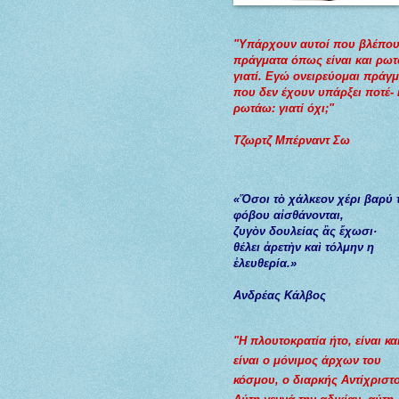
"Υπάρχουν αυτοί που βλέπου
πράγματα όπως είναι και ρω
γιατί. Εγώ ονειρεύομαι πράγ
που δεν έχουν υπάρξει ποτέ- 
ρωτάω: γιατί όχι;"
Τζωρτζ Μπέρναντ Σω
«Ὅσοι τὸ χάλκεον χέρι βαρύ 
φόβου αἰσθάνονται,
ζυγὸν
δουλείας
ἂς
ἔχωσι
·
θέλει
ἀρετὴν
καὶ
τόλμην
η
ἐλευθερία
.»
Ανδρέας Κάλβος
"Η πλουτοκρατία ήτο, είναι κα
είναι ο μόνιμος άρχων του
κόσμου, ο διαρκής Αντίχριστο