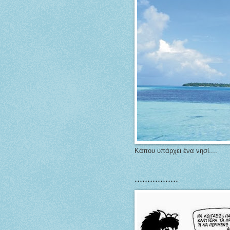
Κάπου υπάρχει ένα νησί....
.................