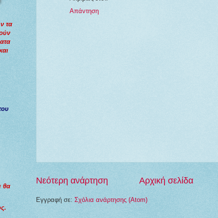
Απάντηση
ν τα
τούν
ματα
και
του
Νεότερη ανάρτηση
Αρχική σελίδα
ι θα
Εγγραφή σε:
Σχόλια ανάρτησης (Atom)
ς.