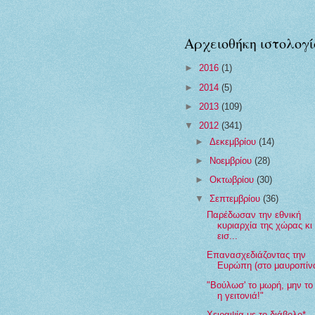
Αρχειοθήκη ιστολογί
►
2016
(1)
►
2014
(5)
►
2013
(109)
▼
2012
(341)
►
Δεκεμβρίου
(14)
►
Νοεμβρίου
(28)
►
Οκτωβρίου
(30)
▼
Σεπτεμβρίου
(36)
Παρέδωσαν την εθνική
κυριαρχία της χώρας κι 
εισ...
Επανασχεδιάζοντας την
Ευρώπη (στο μαυροπίν
"Βούλωσ' το μωρή, μην το
η γειτονιά!"
Χειραψία με το διάβολο*