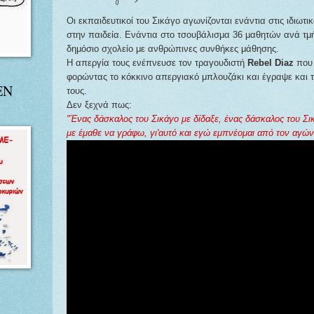
Οι εκπαιδευτικοί του Σικάγο αγωνίζονται ενάντια στις ιδιωτι
στην παιδεία. Ενάντια στο τσουβάλισμα 36 μαθητών ανά τμή
δημόσιο σχολείο με ανθρώπινες συνθήκες μάθησης.
Η απεργία τους ενέπνευσε τον τραγουδιστή
Rebel Diaz
που 
φορώντας το κόκκινο απεργιακό μπλουζάκι και έγραψε και τ
ΕΝ
τους.
Δεν ξεχνά πως:
"Ένας δάσκαλος του Σικάγο με δίδαξε, ένας δάσκαλος του Σι
με έμαθε να γράφω, γι'αυτό και εγώ εμπνέομαι από τον αγών