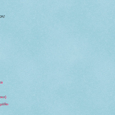
ου
οι
ακα)
 μάθει