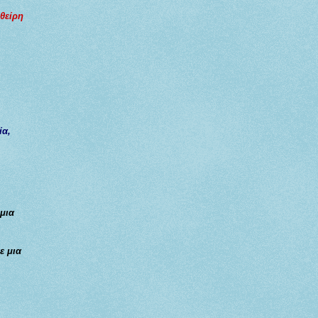
φθείρη
ία,
 μια
ε μια