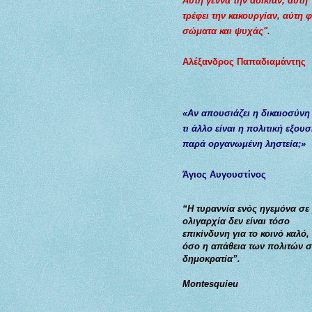
Αύτη γεννά την αδικίαν, αύτη
τρέφει την κακουργίαν, αύτη 
σώματα και ψυχάς".
Αλέξανδρος Παπαδιαμάντης
«Αν απουσιάζει η δικαιοσύνη
τι άλλο είναι η πολιτική εξουσ
παρά οργανωμένη ληστεία;»
Άγιος Αυγουστίνος
“Η τυραννία ενός ηγεμόνα σε
ολιγαρχία δεν είναι τόσο
επικίνδυνη για το κοινό καλό,
όσο η απάθεια των πολιτών σ
δημοκρατία”.
Montesquieu